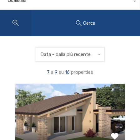
Qualsiasi
Cerca
Data - dalla più recente
7
a
9
su
16
properties