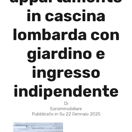
in cascina
lombarda con
giardino e
ingresso
indipendente
Di
Euroimmobiliare
Pubblicato in Su
22 Gennaio 2025