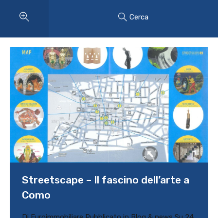
Cerca
Streetscape – Il fascino dell’arte a
Como
Di
Euroimmobiliare
Pubblicato in
Blog & news
Su
24