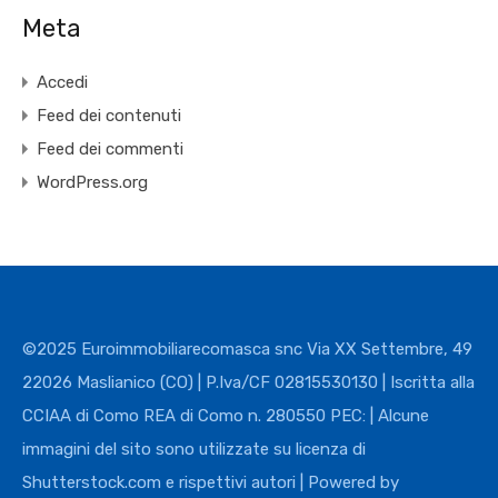
Meta
Accedi
Feed dei contenuti
Feed dei commenti
WordPress.org
©2025 Euroimmobiliarecomasca snc Via XX Settembre, 49
22026 Maslianico (CO) | P.Iva/CF 02815530130 | Iscritta alla
CCIAA di Como REA di Como n. 280550 PEC: | Alcune
immagini del sito sono utilizzate su licenza di
Shutterstock.com e rispettivi autori | Powered by