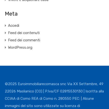
Meta
Accedi
Feed dei contenuti
Feed dei commenti
WordPress.org
©2025 Euroimmobiliarecomasca snc Via XX Settembre, 49
22026 Maslianico (CO) | P.Iva/CF 02815530130 | Iscritta alla
CCIAA di Como REA di Como n. 280550 PEC: | Alcune
immagini del sito sono utilizzate su licenza di