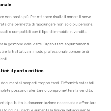
ionale
re non basta più. Per ottenere risultati concreti serve
urata che permetta di raggiungere non solo più persone,
sati e compatibili con il tipo di immobile in vendita.
a la gestione delle visite. Organizzare appuntamenti
estire la trattativa in modo professionale consente di
enti.
ci: il punto critico
documentali scoperti troppo tardi. Difformità catastali,
complete possono rallentare o compromettere la vendita.
in anticipo tutta la documentazione necessaria e affrontare
uesto riduce i rischi e aumenta la fiducia dell’acquirente.