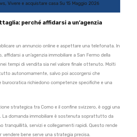
ews
,
Vivere e acquistare casa
Su
15 Maggio 2026
taglia: perché affidarsi a un’agenzia
licare un annuncio online e aspettare una telefonata. In
 affidarsi a un’agenzia immobiliare a San Fermo della
nei tempi di vendita sia nel valore finale ottenuto. Molti
e tutto autonomamente, salvo poi accorgersi che
e burocratica richiedono competenze specifiche e una
zione strategica tra Como e il confine svizzero, è oggi una
sco. La domanda immobiliare è sostenuta soprattutto da
no tranquillità, servizi e collegamenti rapidi. Questo rende
r vendere bene serve una strategia precisa.