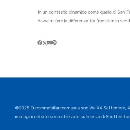
In un contesto dinamico come quello di San Fer
davvero fare la differenza tra “mettere in vend
©2025 Euroimmobiliarecomasca snc Via XX Settembre, 49 
immagini del sito sono utilizzate su licenza di Shuttersto