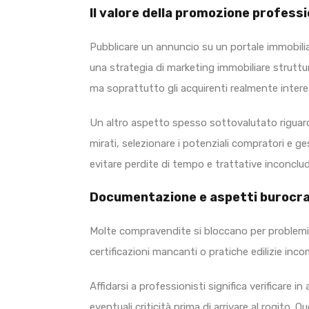
Il valore della promozione profess
Pubblicare un annuncio su un portale immobilia
una strategia di marketing immobiliare strutt
ma soprattutto gli acquirenti realmente interes
Un altro aspetto spesso sottovalutato riguard
mirati, selezionare i potenziali compratori e g
evitare perdite di tempo e trattative inconclud
Documentazione e aspetti burocrati
Molte compravendite si bloccano per problemi 
certificazioni mancanti o pratiche edilizie in
Affidarsi a professionisti significa verificare 
eventuali criticità prima di arrivare al rogito. Q