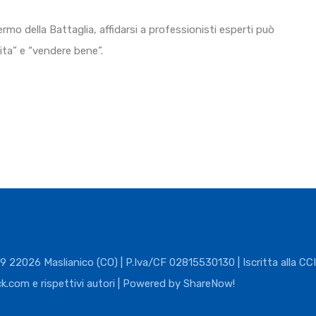
mo della Battaglia, affidarsi a professionisti esperti può
ita” e “vendere bene”.
22026 Maslianico (CO) | P.Iva/CF 02815530130 | Iscritta alla C
ck.com e rispettivi autori | Powered by
ShareNow!