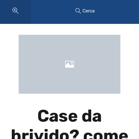
Cerca
Case da
brivido? come