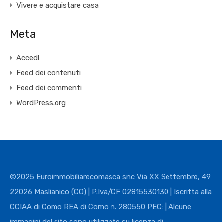
Vivere e acquistare casa
Meta
Accedi
Feed dei contenuti
Feed dei commenti
WordPress.org
©2025 Euroimmobiliarecomasca snc Via XX Settembre, 49
22026 Maslianico (CO) | P.Iva/CF 02815530130 | Iscritta alla
CCIAA di Como REA di Como n. 280550 PEC: | Alcune
immagini del sito sono utilizzate su licenza di