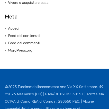
Vivere e acquistare casa
Meta
Accedi
Feed dei contenuti
Feed dei commenti
WordPress.org
©2025 Euroimmobiliarecomasca snc Via XX Settembre, 49
22026 Maslianico (CO) | P.Iva/CF 02815530130 | Iscritta alla
CCIAA di Como REA di Como n. 280550 PEC: | Alcune
immagini del sito sono utilizzate su licenza di