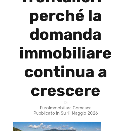
perché la
domanda
immobiliare
continua a
crescere
Di
EuroImmobiliare Comasca
Pubblicato in Su
11 Maggio 2026