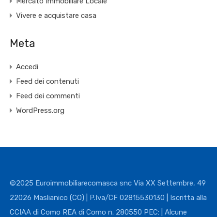
Mercato Immobiliare Locale
Vivere e acquistare casa
Meta
Accedi
Feed dei contenuti
Feed dei commenti
WordPress.org
©2025 Euroimmobiliarecomasca snc Via XX Settembre, 49
22026 Maslianico (CO) | P.Iva/CF 02815530130 | Iscritta alla
CCIAA di Como REA di Como n. 280550 PEC: | Alcune