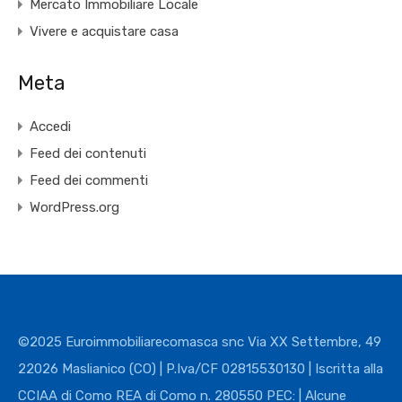
Mercato Immobiliare Locale
Vivere e acquistare casa
Meta
Accedi
Feed dei contenuti
Feed dei commenti
WordPress.org
©2025 Euroimmobiliarecomasca snc Via XX Settembre, 49
22026 Maslianico (CO) | P.Iva/CF 02815530130 | Iscritta alla
CCIAA di Como REA di Como n. 280550 PEC: | Alcune