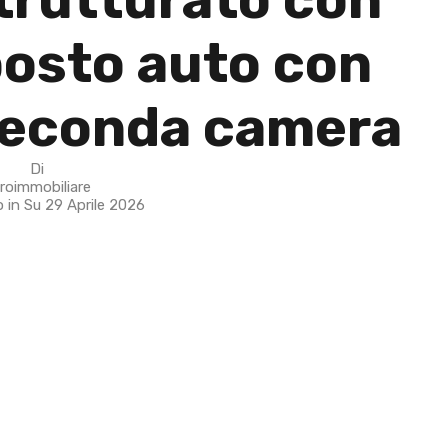
posto auto con
 seconda camera
Di
roimmobiliare
o in Su
29 Aprile 2026