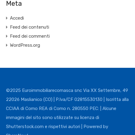
Meta
Accedi
Feed dei contenuti
Feed dei commenti
WordPress.org
©2025 Euroimmobiliarecomasca snc Via XX Settembre, 49
22026 Maslianico (CO) | P.Iva/CF 02815530130 | Iscritta alla
CCIAA di Como REA di Como n. 280550 PEC: | Alcune
immagini del sito sono utilizzate su licenza di
Shutterstock.com e rispettivi autori | Powered by