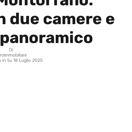
on due camere e
 panoramico
Di
roimmobiliare
o in Su
18 Luglio 2025