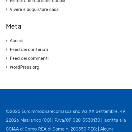
Mercato Immobiliare Locale
Vivere e acquistare casa
Meta
Accedi
Feed dei contenuti
Feed dei commenti
WordPress.org
©2025 Euroimmobiliarecomasca snc Via XX Settembre, 49
22026 Maslianico (CO) | P.Iva/CF 02815530130 | Iscritta alla
CCIAA di Como REA di Como n. 280550 PEC: | Alcune