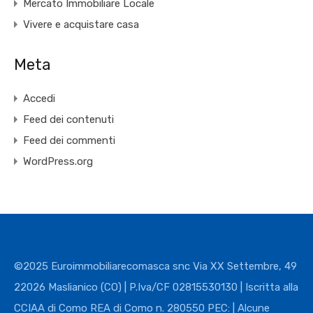
Mercato Immobiliare Locale
Vivere e acquistare casa
Meta
Accedi
Feed dei contenuti
Feed dei commenti
WordPress.org
©2025 Euroimmobiliarecomasca snc Via XX Settembre, 49
22026 Maslianico (CO) | P.Iva/CF 02815530130 | Iscritta alla
CCIAA di Como REA di Como n. 280550 PEC: | Alcune