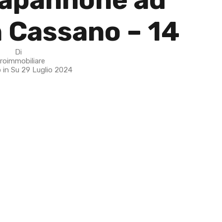
 Cassano – 14
Di
roimmobiliare
o in Su
29 Luglio 2024