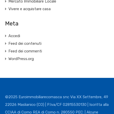
Mercato Immobiliare Locale
Vivere e acquistare casa
Meta
Accedi
Feed dei contenuti
Feed dei commenti
WordPress.org
©2025 Euroimmobiliarecomasca snc Via XX Settembre, 49
22026 Maslianico (CO) | P.Iva/CF 02815530130 | Iscritta alla
CCIAA di Como REA di Como n. 280550 PEC: | Alcune