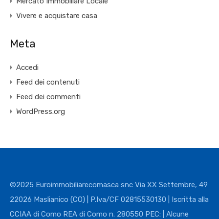
Mercato Immobiliare Locale
Vivere e acquistare casa
Meta
Accedi
Feed dei contenuti
Feed dei commenti
WordPress.org
©2025 Euroimmobiliarecomasca snc Via XX Settembre, 49
22026 Maslianico (CO) | P.Iva/CF 02815530130 | Iscritta alla
CCIAA di Como REA di Como n. 280550 PEC: | Alcune