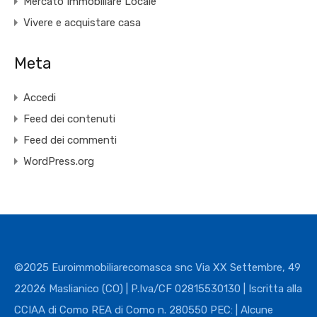
Mercato Immobiliare Locale
Vivere e acquistare casa
Meta
Accedi
Feed dei contenuti
Feed dei commenti
WordPress.org
©2025 Euroimmobiliarecomasca snc Via XX Settembre, 49
22026 Maslianico (CO) | P.Iva/CF 02815530130 | Iscritta alla
CCIAA di Como REA di Como n. 280550 PEC: | Alcune