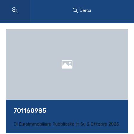
Cerca
701160985
Di
Euroimmobiliare
Pubblicato in Su
2 Ottobre 2025