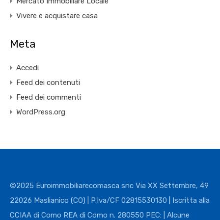
Mercato Immobiliare Locale
Vivere e acquistare casa
Meta
Accedi
Feed dei contenuti
Feed dei commenti
WordPress.org
©2025 Euroimmobiliarecomasca snc Via XX Settembre, 49
22026 Maslianico (CO) | P.Iva/CF 02815530130 | Iscritta alla
CCIAA di Como REA di Como n. 280550 PEC: | Alcune