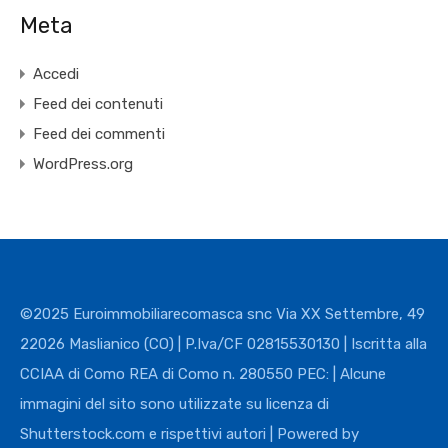
Meta
Accedi
Feed dei contenuti
Feed dei commenti
WordPress.org
©2025 Euroimmobiliarecomasca snc Via XX Settembre, 49
22026 Maslianico (CO) | P.Iva/CF 02815530130 | Iscritta alla
CCIAA di Como REA di Como n. 280550 PEC: | Alcune
immagini del sito sono utilizzate su licenza di
Shutterstock.com e rispettivi autori | Powered by