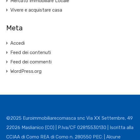
Mercato Immobiliare Locale
Vivere e acquistare casa
Meta
Accedi
Feed dei contenuti
Feed dei commenti
WordPress.org
©2025 Euroimmobiliarecomasca snc Via XX Settembre, 49
22026 Maslianico (CO) | P.Iva/CF 02815530130 | Iscritta alla
CCIAA di Como REA di Como n. 280550 PEC: | Alcune