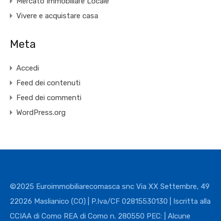
Mercato Immobiliare Locale
Vivere e acquistare casa
Meta
Accedi
Feed dei contenuti
Feed dei commenti
WordPress.org
©2025 Euroimmobiliarecomasca snc Via XX Settembre, 49
22026 Maslianico (CO) | P.Iva/CF 02815530130 | Iscritta alla
CCIAA di Como REA di Como n. 280550 PEC: | Alcune