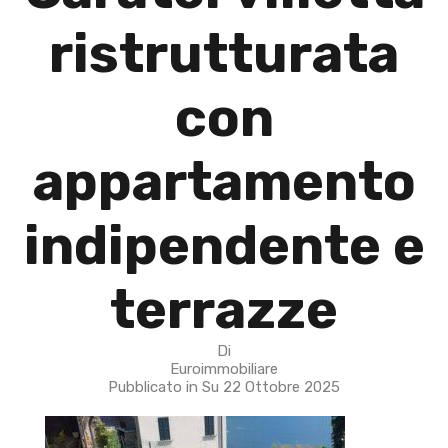
ristrutturata
con
appartamento
indipendente e
terrazze
Di
Euroimmobiliare
Pubblicato in Su
22 Ottobre 2025